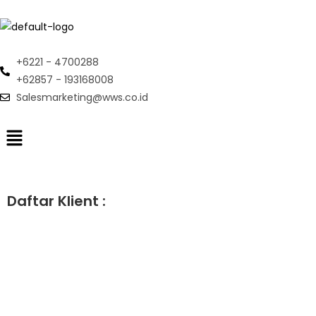
+6221 - 4700288
+62857 - 193168008
Salesmarketing@wws.co.id
Daftar Klient :