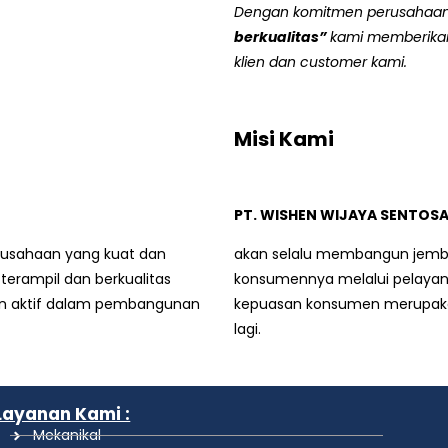
Dengan
komitmen
perusahaa
berkualitas
”
kami
memberika
k
lien dan customer kami.
Misi Kami
PT. WISHEN WIJAYA SENTOS
rusahaan yang kuat dan
akan selalu membangun jemba
 terampil dan berkualitas
konsumennya melalui pelayana
ran aktif dalam pembangunan
kepuasan konsumen merupaka
lagi.
Layanan Kami :
Mekanikal