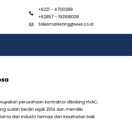
+6221 - 4700288
+62857 - 193168008
Salesmarketing@wws.co.id
osa
erupakan perusahaan kontraktor dibidang HVAC,
 yang sudah berdiri sejak 2014 dan memiliki
ama dari industri farmasi dan Kesehatan baik