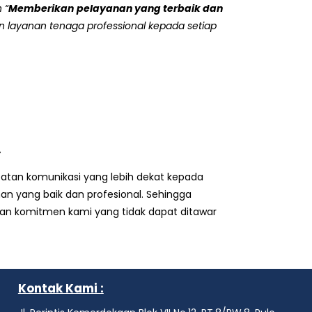
n
“
Memberikan
pelayanan
yang
terbaik
dan
n
layanan
tenaga
professional
kepada
setiap
A
tan komunikasi yang lebih dekat kepada
n yang baik dan profesional. Sehingga
n komitmen kami yang tidak dapat ditawar
Kontak Kami :